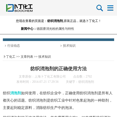
您现在查看的页面是：
纺织消泡剂
,原装正品，就选卜丁化工！
新闻中心：
德固赛消光粉的属性与特性
涂料用消光粉的使用方法小结
进口消光粉的品牌-消光粉的生产厂家
行业动态
技术知识
卜丁化工
>>
文章列表
>>
技术知识
纺织消泡剂的正确使用方法
文章原创：上海卜丁化工有限公司
点击数：2702
发布时间：2014-07-21 17:29:56
关键字：纺织消泡剂
纺织
消泡剂
如何使用，在纺织企业中，正确使用纺织消泡剂是所有人
都关心的话题。纺织消泡剂是纺织工业中针对色浆起泡的一种助剂，
主要起到稳定原料，消除纺织生产中的泡沫。