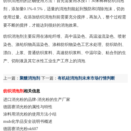
纺织消泡剂的正确使用方法：首先需要用水按1：30来稀释纺织消泡
剂，添加量0.1%-0.5%，适量的消泡剂能起到预防和消除泡沫，切勿
使用过量。在添加纺织消泡剂前需要充分搅拌，再加入，整个过程需
要不断的搅拌，才能达到很好的消泡效果。
纺织消泡剂主要应用在涤纶纤维、高中温染色、高温溢流染色、喷射
染色、涤纶织物高温染色、涤棉纺织物染色工艺水处理、纺织助剂、
漂白、上浆、普通纺织浆料、高速纺织浆料、中温印染、粘合剂的生
产、切削液及其它水性工业生产工序上的消泡.
上一篇：
聚醚消泡剂
下一篇：
有机硅消泡剂未来市场行情判断
纺织消泡剂
相关信息
进口消光粉的品牌-消光粉的生产厂家
德固赛消光粉的属性与特性
涂料用消光粉的使用方法小结
msds化学品安全说明书概述
德固赛消光粉ok607