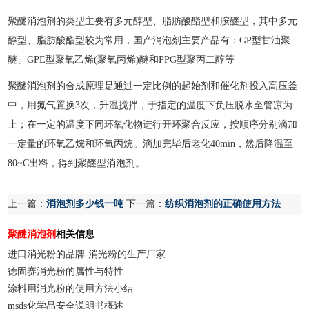
聚醚消泡剂的类型主要有多元醇型、脂肪酸酯型和胺醚型，其中多元
醇型、脂肪酸酯型较为常用，国产消泡剂主要产品有：GP型甘油聚
醚、GPE型聚氧乙烯(聚氧丙烯)醚和PPG型聚丙二醇等
聚醚消泡剂的合成原理是通过一定比例的起始剂和催化剂投入高压釜
中，用氮气置换3次，升温搅拌，于指定的温度下负压脱水至管凉为
止；在一定的温度下同环氧化物进行开环聚合反应，按顺序分别滴加
一定量的环氧乙烷和环氧丙烷。滴加完毕后老化40min，然后降温至
80~C出料，得到聚醚型消泡剂。
上一篇：
消泡剂多少钱一吨
下一篇：
纺织消泡剂的正确使用方法
聚醚消泡剂
相关信息
进口消光粉的品牌-消光粉的生产厂家
德固赛消光粉的属性与特性
涂料用消光粉的使用方法小结
msds化学品安全说明书概述