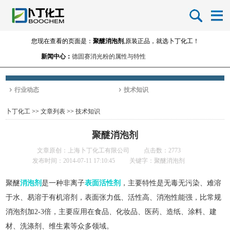
您现在查看的页面是：
聚醚消泡剂
,原装正品，就选卜丁化工！
新闻中心：
德固赛消光粉的属性与特性
涂料用消光粉的使用方法小结
进口消光粉的品牌-消光粉的生产厂家
行业动态
技术知识
卜丁化工
>>
文章列表
>>
技术知识
聚醚消泡剂
文章原创：上海卜丁化工有限公司
点击数：2773
发布时间：2014-07-11 17:10:45
关键字：聚醚消泡剂
聚醚
消泡剂
是一种非离子
表面活性剂
，主要特性是无毒无污染、难溶
于水、易溶于有机溶剂，表面张力低、活性高、消泡性能强，比常规
消泡剂加2-3倍，主要应用在食品、化妆品、医药、造纸、涂料、建
材、洗涤剂、维生素等众多领域。