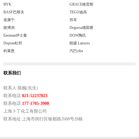
BYK
GRACE格雷斯
BASF巴斯夫
TEGO迪高
道康宁
拜耳
路博润
Degussa德固赛
Eastman伊士曼
DOW陶氏
Dupont杜邦
朗盛 Lanxess
科莱恩
汽巴ciba
联系我们
联系人:陈巍(先生)
联系电话:
021-52237823
联系电话:
177-1705-3900
上海卜丁化工有限公司
联系地址:上海市闵行区银都路2688号28栋