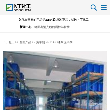
您现在查看的产品是:
tego425
,原装正品，就选卜丁化工！
新闻中心：
德固赛消光粉的属性与特性
涂料用消光粉的使用方法小结
进口消光粉的品牌-消光粉的生产厂家
卜丁化工
>>
全部产品
>>
流平剂
>>
TEGO迪高流平剂