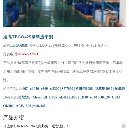
迪高TEGO425涂料流平剂
品牌:
TEGO迪高
| 型号:TEGO425 | 规格:25公斤/塑料桶 | 仓库:上海闵行
免费电话:
021-52237823
产品描述:迪高流平剂425是一款相容性好，应用广泛的涂料专用流平剂，它非常
适用于辐射固化清漆、塑料涂料等应用领域。迪高流平剂425可以显著改善流动
性、
相关产品:
ok607
|
ok520
|
c809
|
tt3300
|
SY7000
|
抗氧剂1098
|
抗氧剂1035
|
抗氧剂
1076
|
ts100消光粉
|
Mesamoll
|
C805
|
ok412
|
c906
|
ED30
|
ed40
|
OK520
|
C803
|
OK500
|
ACP-1500
|
byk-346
|
产品介绍
马上拨打021-52237823,免邮费，送货上门！