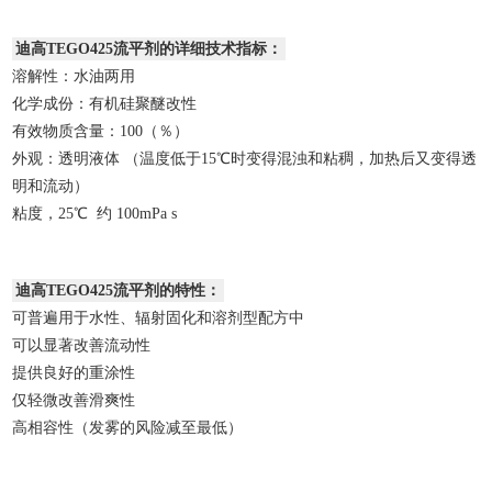
迪高TEGO425流平剂的详细技术指标：
溶解性：水油两用
化学成份：有机硅聚醚改性
有效物质含量：100（％）
外观：透明液体 （温度低于15℃时变得混浊和粘稠，加热后又变得透
明和流动）
粘度，25℃ 约 100mPa s
迪高TEGO425流平剂的特性：
可普遍用于水性、辐射固化和溶剂型配方中
可以显著改善流动性
提供良好的重涂性
仅轻微改善滑爽性
高相容性（发雾的风险减至最低）